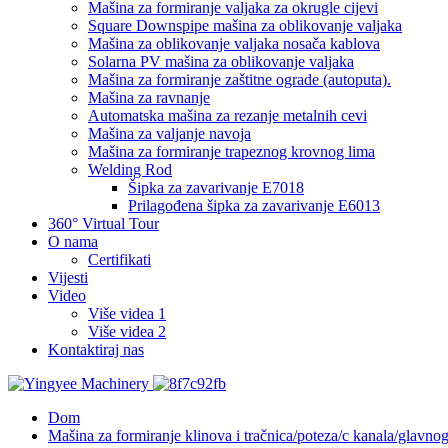
Mašina za formiranje valjaka za okrugle cijevi
Square Downspipe mašina za oblikovanje valjaka
Mašina za oblikovanje valjaka nosača kablova
Solarna PV mašina za oblikovanje valjaka
Mašina za formiranje zaštitne ograde (autoputa).
Mašina za ravnanje
Automatska mašina za rezanje metalnih cevi
Mašina za valjanje navoja
Mašina za formiranje trapeznog krovnog lima
Welding Rod
Šipka za zavarivanje E7018
Prilagođena šipka za zavarivanje E6013
360° Virtual Tour
O nama
Certifikati
Vijesti
Video
Više videa 1
Više videa 2
Kontaktiraj nas
Dom
Mašina za formiranje klinova i tračnica/poteza/c kanala/glavno