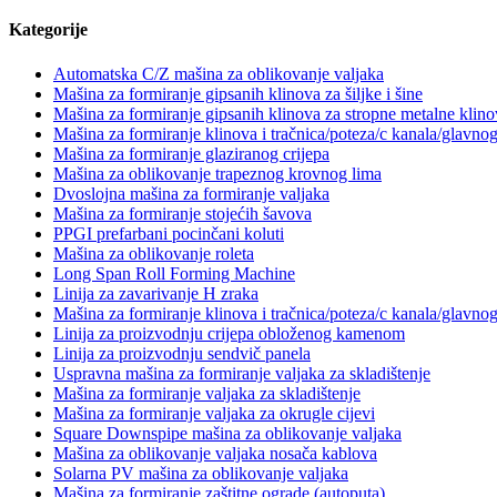
Kategorije
Automatska C/Z mašina za oblikovanje valjaka
Mašina za formiranje gipsanih klinova za šiljke i šine
Mašina za formiranje gipsanih klinova za stropne metalne klino
Mašina za formiranje klinova i tračnica/poteza/c kanala/glavno
Mašina za formiranje glaziranog crijepa
Mašina za oblikovanje trapeznog krovnog lima
Dvoslojna mašina za formiranje valjaka
Mašina za formiranje stojećih šavova
PPGI prefarbani pocinčani koluti
Mašina za oblikovanje roleta
Long Span Roll Forming Machine
Linija za zavarivanje H zraka
Mašina za formiranje klinova i tračnica/poteza/c kanala/glavno
Linija za proizvodnju crijepa obloženog kamenom
Linija za proizvodnju sendvič panela
Uspravna mašina za formiranje valjaka za skladištenje
Mašina za formiranje valjaka za skladištenje
Mašina za formiranje valjaka za okrugle cijevi
Square Downspipe mašina za oblikovanje valjaka
Mašina za oblikovanje valjaka nosača kablova
Solarna PV mašina za oblikovanje valjaka
Mašina za formiranje zaštitne ograde (autoputa).