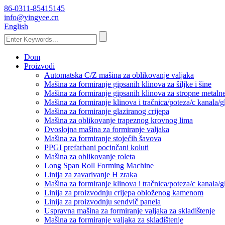
86-0311-85415145
info@yingyee.cn
English
Dom
Proizvodi
Automatska C/Z mašina za oblikovanje valjaka
Mašina za formiranje gipsanih klinova za šiljke i šine
Mašina za formiranje gipsanih klinova za stropne metaln
Mašina za formiranje klinova i tračnica/poteza/c kanala/
Mašina za formiranje glaziranog crijepa
Mašina za oblikovanje trapeznog krovnog lima
Dvoslojna mašina za formiranje valjaka
Mašina za formiranje stojećih šavova
PPGI prefarbani pocinčani koluti
Mašina za oblikovanje roleta
Long Span Roll Forming Machine
Linija za zavarivanje H zraka
Mašina za formiranje klinova i tračnica/poteza/c kanala/
Linija za proizvodnju crijepa obloženog kamenom
Linija za proizvodnju sendvič panela
Uspravna mašina za formiranje valjaka za skladištenje
Mašina za formiranje valjaka za skladištenje