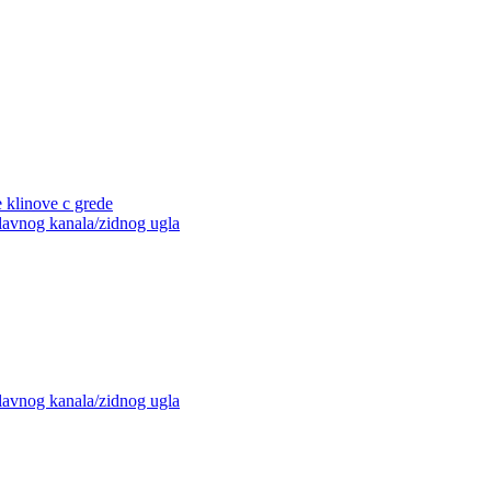
e klinove c grede
glavnog kanala/zidnog ugla
glavnog kanala/zidnog ugla