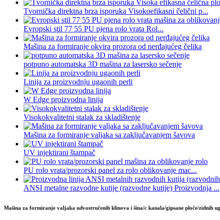
Tvornička direktna brza isporuka Visokoefikasni čelični p...
Evropski stil 77 55 PU pjena rolo vrata Rol...
Mašina za formiranje okvira prozora od nerđajućeg čelika
potpuno automatska 3D mašina za lasersko sečenje
Linija za proizvodnju ugaonih perli
W Edge proizvodna linija
Visokokvalitetni stalak za skladištenje
Mašina za formiranje valjaka sa zaključavanjem šavova
UV injektirani štampač
PU rolo vrata/prozorski panel za rolo oblikovanje mac...
ANSI metalne razvodne kutije (razvodne kutije) Proizvodnja ...
Mašina za formiranje valjaka udvostručenih klinova i šina/c kanala/gipsane ploče/zidnih u