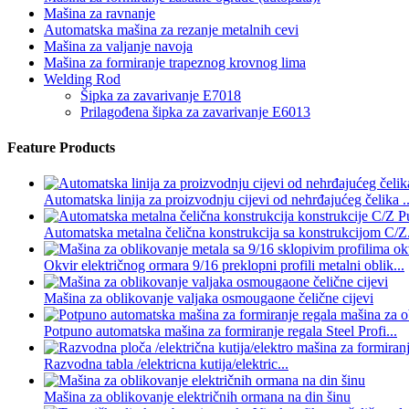
Mašina za ravnanje
Automatska mašina za rezanje metalnih cevi
Mašina za valjanje navoja
Mašina za formiranje trapeznog krovnog lima
Welding Rod
Šipka za zavarivanje E7018
Prilagođena šipka za zavarivanje E6013
Feature Products
Automatska linija za proizvodnju cijevi od nehrđajućeg čelika ..
Automatska metalna čelična konstrukcija sa konstrukcijom C/Z.
Okvir električnog ormara 9/16 preklopni profili metalni oblik...
Mašina za oblikovanje valjaka osmougaone čelične cijevi
Potpuno automatska mašina za formiranje regala Steel Profi...
Razvodna tabla /elektricna kutija/elektric...
Mašina za oblikovanje električnih ormana na din šinu