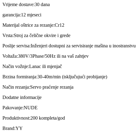
Vrijeme dostave:
30 dana
garancija:
12 mjeseci
Materijal oštrice za rezanje:
Cr12
Vrsta:
Stroj za čelične okvire i grede
Poslije servisa:
Inženjeri dostupni za servisiranje mašina u inostranstvu
Voltaža:
380V/3Phase/50Hz ili na vaš zahtjev
Način vožnje:
Lanac ili mjenjač
Brzina formiranja:
30-40m/min (isključujući probijanje)
Način rezanja:
Servo praćenje rezanja
Dodatne informacije
Pakovanje:
NUDE
Produktivnost:
200 kompleta/god
Brand:
YY