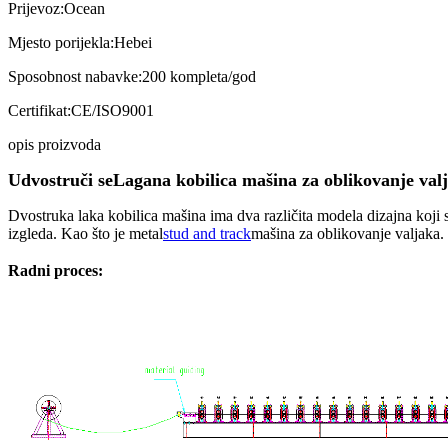
Prijevoz:
Ocean
Mjesto porijekla:
Hebei
Sposobnost nabavke:
200 kompleta/god
Certifikat:
CE/ISO9001
opis proizvoda
Udvostruči se
Lagana kobilica mašina za oblikovanje val
Dvostruka laka kobilica mašina ima dva različita modela dizajna koji 
izgleda. Kao što je metal
stud and track
mašina za oblikovanje valjaka.
Radni proces: