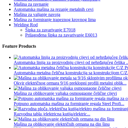
Mašina za ravnanje
Automatska mašina za rezanje metalnih cevi
Mašina za valjanje navoja
Mašina za formiranje trapeznog krovnog lima
Welding Rod
Šipka za zavarivanje E7018
Prilagođena šipka za zavarivanje E6013
Feature Products
Automatska linija za proizvodnju cijevi od nehrđajućeg čelika ..
Automatska metalna čelična konstrukcija sa konstrukcijom C/Z.
Okvir električnog ormara 9/16 preklopni profili metalni oblik...
Mašina za oblikovanje valjaka osmougaone čelične cijevi
Potpuno automatska mašina za formiranje regala Steel Profi...
Razvodna tabla /elektricna kutija/elektric...
Mašina za oblikovanje električnih ormana na din šinu