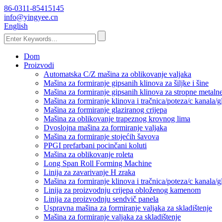
86-0311-85415145
info@yingyee.cn
English
Dom
Proizvodi
Automatska C/Z mašina za oblikovanje valjaka
Mašina za formiranje gipsanih klinova za šiljke i šine
Mašina za formiranje gipsanih klinova za stropne metaln
Mašina za formiranje klinova i tračnica/poteza/c kanala/
Mašina za formiranje glaziranog crijepa
Mašina za oblikovanje trapeznog krovnog lima
Dvoslojna mašina za formiranje valjaka
Mašina za formiranje stojećih šavova
PPGI prefarbani pocinčani koluti
Mašina za oblikovanje roleta
Long Span Roll Forming Machine
Linija za zavarivanje H zraka
Mašina za formiranje klinova i tračnica/poteza/c kanala/
Linija za proizvodnju crijepa obloženog kamenom
Linija za proizvodnju sendvič panela
Uspravna mašina za formiranje valjaka za skladištenje
Mašina za formiranje valjaka za skladištenje