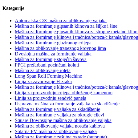
Kategorije
Automatska C/Z mašina za oblikovanje valjaka
Mašina za formiranje gipsanih klinova za šiljke i šine
Mašina za formiranje gipsanih klinova za stropne metalne klino
Mašina za formiranje klinova i tračnica/poteza/c kanala/glavno
Mašina za formiranje glaziranog crijepa
Mašina za oblikovanje trapeznog krovnog lima
Dvoslojna mašina za formiranje valjaka
Mašina za formiranje stojećih šavova
PPGI prefarbani pocinčani koluti
Mašina za oblikovanje roleta
Long Span Roll Forming Machine
Linija za zavarivanje H zraka
Mašina za formiranje klinova i tračnica/poteza/c kanala/glavno
Linija za proizvodnju crijepa obloženog kamenom
Linija za proizvodnju sendvič panela
Uspravna mašina za formiranje valjaka za skladištenje
Mašina za formiranje valjaka za skladištenje
Mašina za formiranje valjaka za okrugle cijevi
Square Downspipe mašina za oblikovanje valjaka
Mašina za oblikovanje valjaka nosača kablova
Solarna PV mašina za oblikovanje valjaka
Mašina za formiranje zaštitne ograde (autoputa).