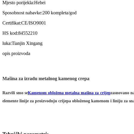
Mjesto porijekla:
Hebei
Sposobnost nabavke:
200 kompleta/god
Certifikat:
CE/ISO9001
HS kod:
84552210
luka:
Tianjin Xingang
opis proizvoda
Mašina za izradu metalnog kamenog crepa
Razvili smo se
Kamenom obložena metalna mašina za crijep
zasnovano na
elemente linije za proizvodnju crijepa obloženog kamenom i liniju za s
Tehnički parametri: