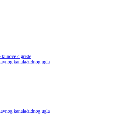
e klinove c grede
glavnog kanala/zidnog ugla
glavnog kanala/zidnog ugla