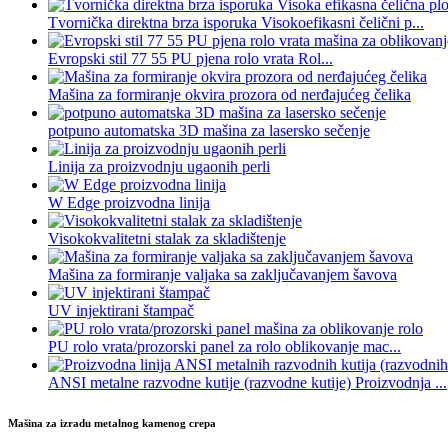
Tvornička direktna brza isporuka Visokoefikasni čelični p...
Evropski stil 77 55 PU pjena rolo vrata Rol...
Mašina za formiranje okvira prozora od nerđajućeg čelika
potpuno automatska 3D mašina za lasersko sečenje
Linija za proizvodnju ugaonih perli
W Edge proizvodna linija
Visokokvalitetni stalak za skladištenje
Mašina za formiranje valjaka sa zaključavanjem šavova
UV injektirani štampač
PU rolo vrata/prozorski panel za rolo oblikovanje mac...
ANSI metalne razvodne kutije (razvodne kutije) Proizvodnja ...
Mašina za izradu metalnog kamenog crepa