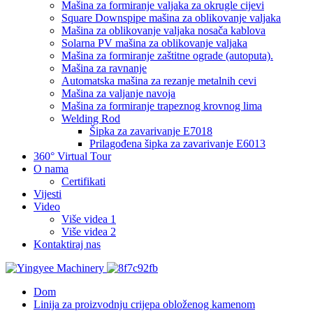
Mašina za formiranje valjaka za okrugle cijevi
Square Downspipe mašina za oblikovanje valjaka
Mašina za oblikovanje valjaka nosača kablova
Solarna PV mašina za oblikovanje valjaka
Mašina za formiranje zaštitne ograde (autoputa).
Mašina za ravnanje
Automatska mašina za rezanje metalnih cevi
Mašina za valjanje navoja
Mašina za formiranje trapeznog krovnog lima
Welding Rod
Šipka za zavarivanje E7018
Prilagođena šipka za zavarivanje E6013
360° Virtual Tour
O nama
Certifikati
Vijesti
Video
Više videa 1
Više videa 2
Kontaktiraj nas
Dom
Linija za proizvodnju crijepa obloženog kamenom