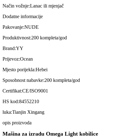
Način vožnje:
Lanac ili mjenjač
Dodatne informacije
Pakovanje:
NUDE
Produktivnost:
200 kompleta/god
Brand:
YY
Prijevoz:
Ocean
Mjesto porijekla:
Hebei
Sposobnost nabavke:
200 kompleta/god
Certifikat:
CE/ISO9001
HS kod:
84552210
luka:
Tianjin Xingang
opis proizvoda
Mašina za izradu Omega Light kobilice