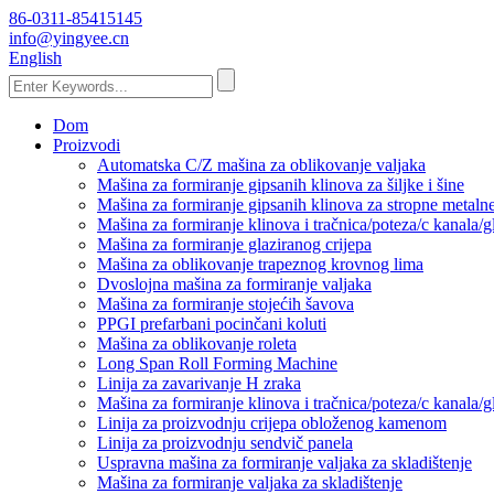
86-0311-85415145
info@yingyee.cn
English
Dom
Proizvodi
Automatska C/Z mašina za oblikovanje valjaka
Mašina za formiranje gipsanih klinova za šiljke i šine
Mašina za formiranje gipsanih klinova za stropne metaln
Mašina za formiranje klinova i tračnica/poteza/c kanala/
Mašina za formiranje glaziranog crijepa
Mašina za oblikovanje trapeznog krovnog lima
Dvoslojna mašina za formiranje valjaka
Mašina za formiranje stojećih šavova
PPGI prefarbani pocinčani koluti
Mašina za oblikovanje roleta
Long Span Roll Forming Machine
Linija za zavarivanje H zraka
Mašina za formiranje klinova i tračnica/poteza/c kanala/
Linija za proizvodnju crijepa obloženog kamenom
Linija za proizvodnju sendvič panela
Uspravna mašina za formiranje valjaka za skladištenje
Mašina za formiranje valjaka za skladištenje