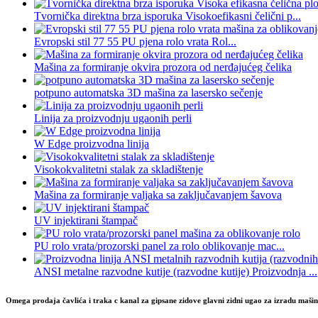
Tvornička direktna brza isporuka Visokoefikasni čelični p...
Evropski stil 77 55 PU pjena rolo vrata Rol...
Mašina za formiranje okvira prozora od nerđajućeg čelika
potpuno automatska 3D mašina za lasersko sečenje
Linija za proizvodnju ugaonih perli
W Edge proizvodna linija
Visokokvalitetni stalak za skladištenje
Mašina za formiranje valjaka sa zaključavanjem šavova
UV injektirani štampač
PU rolo vrata/prozorski panel za rolo oblikovanje mac...
ANSI metalne razvodne kutije (razvodne kutije) Proizvodnja ...
Omega prodaja čavlića i traka c kanal za gipsane zidove glavni zidni ugao za izradu maši