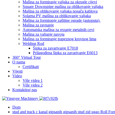
Mašina za formiranje valjaka za okrugle cijevi
Square Downspipe mašina za oblikovanje valjaka
Mašina za oblikovanje valjaka nosača kablova
Solarna PV mašina za oblikovanje valjaka
Mašina za formiranje zaštitne ograde (autoputa).
Mašina za ravnanje
Automatska mašina za rezanje metalnih cevi
Mašina za valjanje navoja
Mašina za formiranje trapeznog krovnog lima
Welding Rod
Šipka za zavarivanje E7018
Prilagođena šipka za zavarivanje E6013
360° Virtual Tour
O nama
Certifikati
Vijesti
Video
Više videa 1
Više videa 2
Kontaktiraj nas
Dom
stud and track c kanal gipsanih gipsanih stud zid ugao Roll F