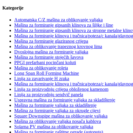
Kategorije
Automatska C/Z mašina za oblikovanje valjaka
Mašina za formiranje gipsanih klinova za šiljke i šine
Mašina za formiranje gipsanih klinova za stropne metalne klino
Mašina za formiranje klinova i tračnica/poteza/c kanala/glavno
Mašina za formiranje glaziranog crijepa
Mašina za oblikovanje trapeznog krovnog lima
Dvoslojna mašina za formiranje valjaka
Mašina za formiranje stojećih šavova
PPGI prefarbani pocinčani koluti
Mašina za oblikovanje roleta
Long Span Roll Forming Machine
Linija za zavarivanje H zraka
Mašina za formiranje klinova i tračnica/poteza/c kanala/glavno
Linija za proizvodnju crijepa obloženog kamenom
Linija za proizvodnju sendvič panela
Uspravna mašina za formiranje valjaka za skladištenje
Mašina za formiranje valjaka za skladištenje
Mašina za formiranje valjaka za okrugle cijevi
Square Downspipe mašina za oblikovanje valjaka
Mašina za oblikovanje valjaka nosača kablova
Solarna PV mašina za oblikovanje valjaka
Mašina za formiranje zaštitne ograde (autoputa).