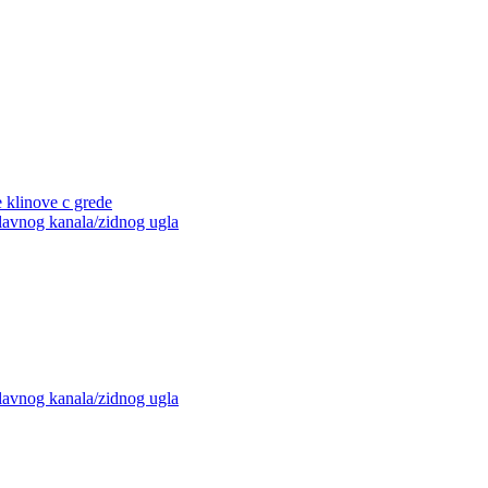
e klinove c grede
glavnog kanala/zidnog ugla
glavnog kanala/zidnog ugla