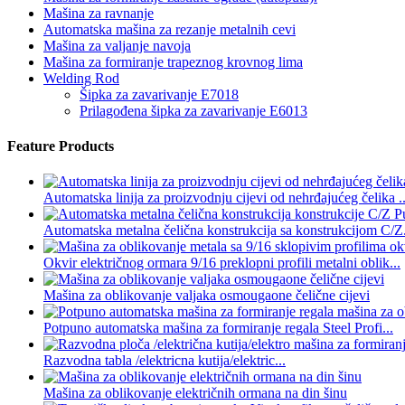
Mašina za ravnanje
Automatska mašina za rezanje metalnih cevi
Mašina za valjanje navoja
Mašina za formiranje trapeznog krovnog lima
Welding Rod
Šipka za zavarivanje E7018
Prilagođena šipka za zavarivanje E6013
Feature Products
Automatska linija za proizvodnju cijevi od nehrđajućeg čelika ..
Automatska metalna čelična konstrukcija sa konstrukcijom C/Z.
Okvir električnog ormara 9/16 preklopni profili metalni oblik...
Mašina za oblikovanje valjaka osmougaone čelične cijevi
Potpuno automatska mašina za formiranje regala Steel Profi...
Razvodna tabla /elektricna kutija/elektric...
Mašina za oblikovanje električnih ormana na din šinu